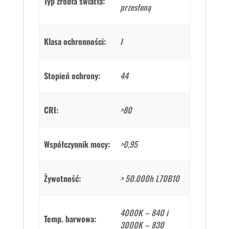
Typ źródła światła:
przesłoną
Klasa ochronności:
I
Stopień ochrony:
44
CRI:
>80
Współczynnik mocy:
>0,95
Żywotność:
> 50.000h L70B10
4000K – 840 i
Temp. barwowa:
3000K – 830